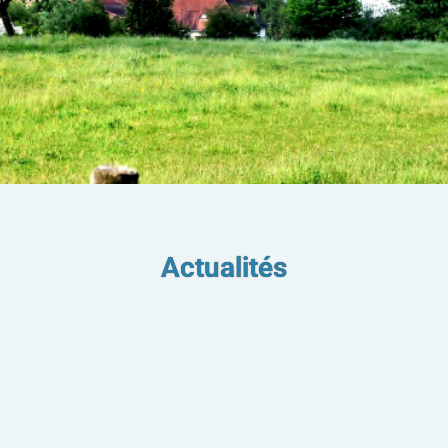
BIENVENUE
Actualités
À FRETIGNEY ET
VELLOREILLE
Découvrir la
commune