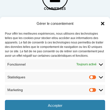
COMMERCES
Gérer le consentement
Pour offrir les meilleures expériences, nous utilisons des technologies
telles que les cookies pour stocker et/ou accéder aux informations des
SERVICES
appareils. Le fait de consentir à ces technologies nous permettra de traiter
des données telles que le comportement de navigation ou les ID uniques
sur ce site. Le fait de ne pas consentir ou de retirer son consentement peut
avoir un effet négatif sur certaines caractéristiques et fonctions.
Fonctionnel
Toujours activé
ORDURES MÉNAGÈRES
Statistiques
Marketing
Horaires
Accepter
le lundi 8h30-12h et 13h30-17h30,
le vendredi 8h30-12h et 13h30-17h,
le mardi 8h30-12h et 13h30-17h30,
le samedi 9h-12h (semaines paires