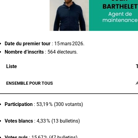
Date du premier tour
: 15 mars 2026.
Nombre d’inscrits
: 564 électeurs.
Liste
T
ENSEMBLE POUR TOUS
A
Participation
: 53,19 % (300 votants)
Votes blancs
: 4,33 % (13 bulletins)
Votes nuls
: 15,67 % (47 bulletins)