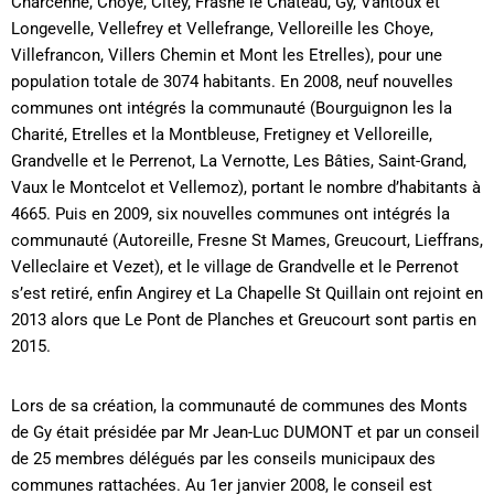
Charcenne, Choye, Citey, Frasne le Château, Gy, Vantoux et
Longevelle, Vellefrey et Vellefrange, Velloreille les Choye,
Villefrancon, Villers Chemin et Mont les Etrelles), pour une
population totale de 3074 habitants. En 2008, neuf nouvelles
communes ont intégrés la communauté (Bourguignon les la
Charité, Etrelles et la Montbleuse, Fretigney et Velloreille,
Grandvelle et le Perrenot, La Vernotte, Les Bâties, Saint-Grand,
Vaux le Montcelot et Vellemoz), portant le nombre d’habitants à
4665. Puis en 2009, six nouvelles communes ont intégrés la
communauté (Autoreille, Fresne St Mames, Greucourt, Lieffrans,
Velleclaire et Vezet), et le village de Grandvelle et le Perrenot
s’est retiré, enfin Angirey et La Chapelle St Quillain ont rejoint en
2013 alors que Le Pont de Planches et Greucourt sont partis en
2015.
Lors de sa création, la communauté de communes des Monts
de Gy était présidée par Mr Jean-Luc DUMONT et par un conseil
de 25 membres délégués par les conseils municipaux des
communes rattachées. Au 1er janvier 2008, le conseil est