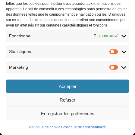
Bureau tabac
telles que les cookies pour stocker et/ou accéder aux informations des
appareils. Le fait de consentir à ces technologies nous permettra de traiter
des données telles que le comportement de navigation ou les ID uniques
Boulangerie
sur ce site. Le fait de ne pas consentir ou de retirer son consentement peut
avoir un effet négatif sur certaines caractéristiques et fonctions.
Fonctionnel
Toujours activé
Coiffeur
Statistiques
Marketing
Horaires
Accepter
le lundi 8h30-12h et 13h30-17h30,
le vendredi 8h30-12h et 13h30-17h,
le mardi 8h30-12h et 13h30-17h30,
le samedi 9h-12h (semaines paires
le mercredi 8h30-12h et 13h30-17h30,
uniquement).
Refuser
le jeudi 8h30-12h et 13h30-17h30,
Enregistrer les préférences
Politique de cookies
Politique de confidentialité