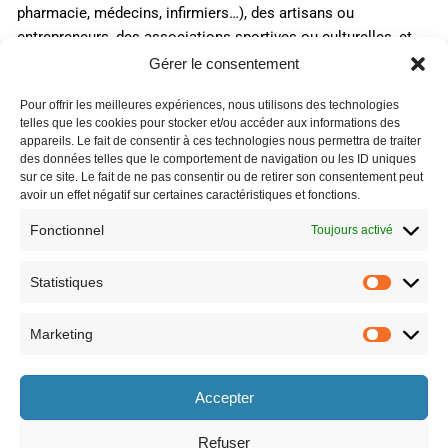
pharmacie, médecins, infirmiers…), des artisans ou
entrepreneurs, des associations sportives ou culturelles, et
des services : une caserne de pompiers, une école maternelle
Gérer le consentement
et primaire avec un accueil périscolaire, une micro-crèche et
Pour offrir les meilleures expériences, nous utilisons des technologies
de nombreuses infrastructures (salle des fêtes, gymnase,
telles que les cookies pour stocker et/ou accéder aux informations des
terrains de football et pétanque, city stade, étangs etc.). Il y a
appareils. Le fait de consentir à ces technologies nous permettra de traiter
également un patrimoine important sur le village avec
des données telles que le comportement de navigation ou les ID uniques
sur ce site. Le fait de ne pas consentir ou de retirer son consentement peut
notamment l’église, la grotte de la Baume Noire, un lavoir, des
avoir un effet négatif sur certaines caractéristiques et fonctions.
étangs et beaucoup d’autres lieux très accueillants. Tout ceci
vous est donné plus en détails dans les parties
Fonctionnel
Toujours activé
correspondantes sur ce site.
Statistiques
Marketing
Horaires
Accepter
le lundi 8h30-12h et 13h30-17h30,
le vendredi 8h30-12h et 13h30-17h,
le mardi 8h30-12h et 13h30-17h30,
le samedi 9h-12h (semaines paires
le mercredi 8h30-12h et 13h30-17h30,
uniquement).
Refuser
le jeudi 8h30-12h et 13h30-17h30,