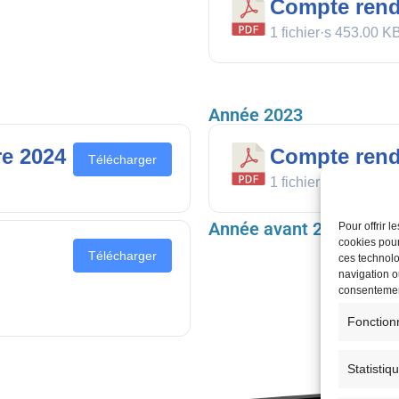
Compte rend
1 fichier·s
453.00 K
Année 2023
e 2024
Compte rend
Télécharger
1 fichier·s
453.00 K
Année avant 2022
Pour offrir 
cookies pour
Télécharger
ces technolo
navigation ou
consentement
Fonction
Statistiq