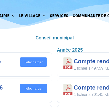
AIRIE
LE VILLAGE
SERVICES
COMMUNAUTÉ DE 
Conseil municipal
Année 2025
6
Compte rend
Télécharger
1 fichier·s
497.59 K
6
Compte ren
Télécharger
1 fichier·s
701.45 K