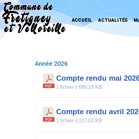
Aller
ACCUEIL
ACTUALITÉS
M
au
contenu
Année 2026
Compte rendu mai 202
1 fichier·s
680.19 KB
Compte rendu avril 202
1 fichier·s
227.02 KB