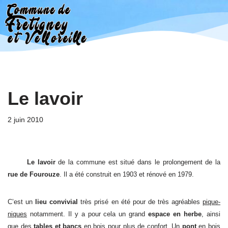
Aller
au
contenu
Le lavoir
2 juin 2010
Le lavoir
de la commune est situé dans le prolongement de la
rue de Fourouze
. Il a été construit en 1903 et rénové en 1979.
C’est un
lieu convivial
très prisé en été pour de très agréables
pique-
niques
notamment. Il y a pour cela un grand
espace en herbe
, ainsi
que des
tables et bancs
en bois pour plus de confort. Un
pont
en bois