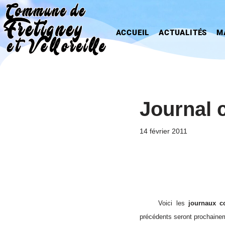
Aller
ACCUEIL
ACTUALITÉS
M
au
contenu
Journal 
14 février 2011
Voici les
journaux 
précédents seront prochaineme