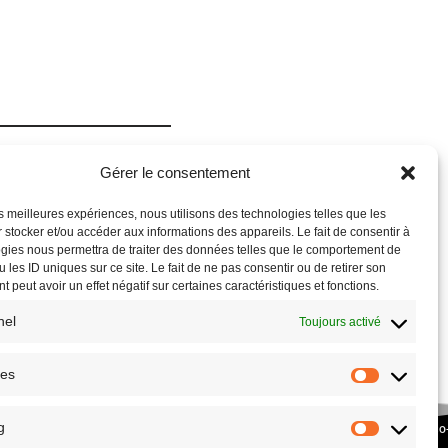
Gérer le consentement
les meilleures expériences, nous utilisons des technologies telles que les
 stocker et/ou accéder aux informations des appareils. Le fait de consentir à
gies nous permettra de traiter des données telles que le comportement de
 les ID uniques sur ce site. Le fait de ne pas consentir ou de retirer son
 peut avoir un effet négatif sur certaines caractéristiques et fonctions.
nel
Toujours activé
ues
g
COPYRIGHT © 2026 – SITE RÉALISÉ PAR L’
ASSOCIATION CULTURE ECO
PLANETHOSTER.