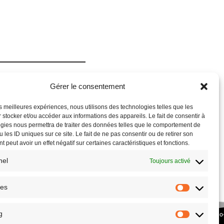
Gérer le consentement
les meilleures expériences, nous utilisons des technologies telles que les
 stocker et/ou accéder aux informations des appareils. Le fait de consentir à
gies nous permettra de traiter des données telles que le comportement de
 les ID uniques sur ce site. Le fait de ne pas consentir ou de retirer son
 peut avoir un effet négatif sur certaines caractéristiques et fonctions.
nel
Toujours activé
ues
g
COPYRIGHT © 2026 – SITE RÉALISÉ PAR L’
ASSOCIATION CULTURE ECO
PLANETHOSTER.