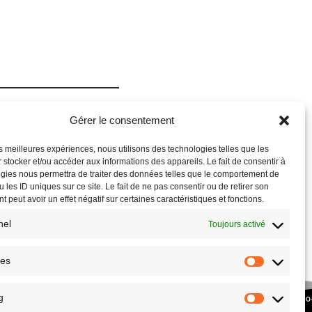
Gérer le consentement
les meilleures expériences, nous utilisons des technologies telles que les
 stocker et/ou accéder aux informations des appareils. Le fait de consentir à
gies nous permettra de traiter des données telles que le comportement de
 les ID uniques sur ce site. Le fait de ne pas consentir ou de retirer son
 peut avoir un effet négatif sur certaines caractéristiques et fonctions.
nel
Toujours activé
ues
g
COPYRIGHT © 2026 – SITE RÉALISÉ PAR L’
ASSOCIATION CULTURE ECO
PLANETHOSTER.