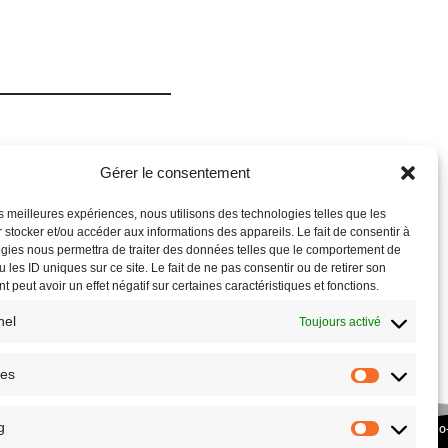
Gérer le consentement
les meilleures expériences, nous utilisons des technologies telles que les
 stocker et/ou accéder aux informations des appareils. Le fait de consentir à
gies nous permettra de traiter des données telles que le comportement de
 les ID uniques sur ce site. Le fait de ne pas consentir ou de retirer son
 peut avoir un effet négatif sur certaines caractéristiques et fonctions.
nel
Toujours activé
ues
g
COPYRIGHT © 2026 – SITE RÉALISÉ PAR L’
ASSOCIATION CULTURE ECO
PLANETHOSTER.