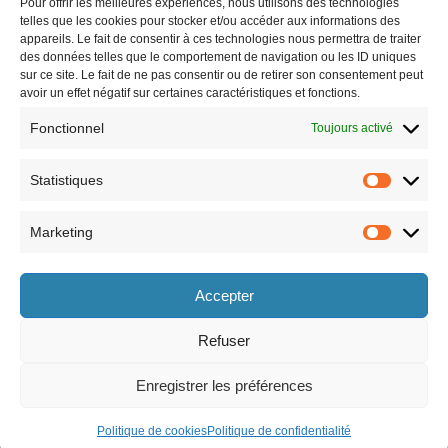
Pour offrir les meilleures expériences, nous utilisons des technologies
telles que les cookies pour stocker et/ou accéder aux informations des
appareils. Le fait de consentir à ces technologies nous permettra de traiter
des données telles que le comportement de navigation ou les ID uniques
sur ce site. Le fait de ne pas consentir ou de retirer son consentement peut
avoir un effet négatif sur certaines caractéristiques et fonctions.
Fonctionnel
Toujours activé
Statistiques
Marketing
Horaires
Accepter
le lundi 8h30-12h et 13h30-17h30,
le vendredi 8h30-12h et 13h30-17h,
le mardi 8h30-12h et 13h30-17h30,
le samedi 9h-12h (semaines paires
le mercredi 8h30-12h et 13h30-17h30,
uniquement).
Refuser
le jeudi 8h30-12h et 13h30-17h30,
Enregistrer les préférences
Politique de cookies
Politique de confidentialité