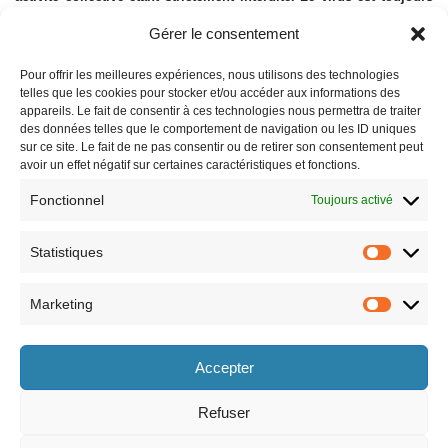
actif, soyez prudents.
Gérer le consentement
Pour offrir les meilleures expériences, nous utilisons des technologies
telles que les cookies pour stocker et/ou accéder aux informations des
appareils. Le fait de consentir à ces technologies nous permettra de traiter
des données telles que le comportement de navigation ou les ID uniques
sur ce site. Le fait de ne pas consentir ou de retirer son consentement peut
avoir un effet négatif sur certaines caractéristiques et fonctions.
Fonctionnel
Toujours activé
Statistiques
Marketing
Horaires
Accepter
le lundi 8h30-12h et 13h30-17h30,
le vendredi 8h30-12h et 13h30-17h,
le mardi 8h30-12h et 13h30-17h30,
le samedi 9h-12h (semaines paires
le mercredi 8h30-12h et 13h30-17h30,
uniquement).
Refuser
le jeudi 8h30-12h et 13h30-17h30,