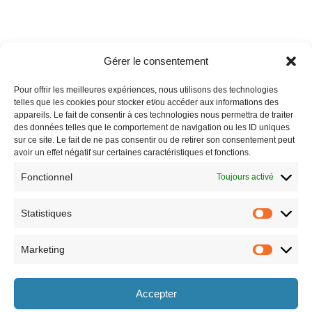
http://prim-fretigney.ac-besancon.fr/2020/04/17/inscription-
Gérer le consentement
maternelle-rentree-2020-2021/
Pour offrir les meilleures expériences, nous utilisons des technologies
telles que les cookies pour stocker et/ou accéder aux informations des
appareils. Le fait de consentir à ces technologies nous permettra de traiter
des données telles que le comportement de navigation ou les ID uniques
sur ce site. Le fait de ne pas consentir ou de retirer son consentement peut
avoir un effet négatif sur certaines caractéristiques et fonctions.
Fonctionnel
Toujours activé
Statistiques
Marketing
Horaires
Accepter
le lundi 8h30-12h et 13h30-17h30,
le vendredi 8h30-12h et 13h30-17h,
le mardi 8h30-12h et 13h30-17h30,
le samedi 9h-12h (semaines paires