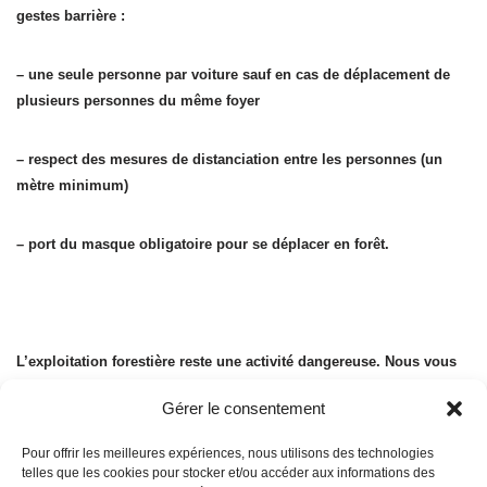
gestes barrière :
– une seule personne par voiture sauf en cas de déplacement de
plusieurs personnes du même foyer
– respect des mesures de distanciation entre les personnes (un
mètre minimum)
– port du masque obligatoire pour se déplacer en forêt.
L’exploitation forestière reste une activité dangereuse. Nous vous
encourageons à redoubler de prudence, être équipé d’un téléphone
Gérer le consentement
et ne pas aller seul en forêt pour faire l’affouage afin d’éviter autant
que possible les accidents qui risqueraient d’engorger les
Pour offrir les meilleures expériences, nous utilisons des technologies
hôpitaux. Merci de votre compréhension.
telles que les cookies pour stocker et/ou accéder aux informations des