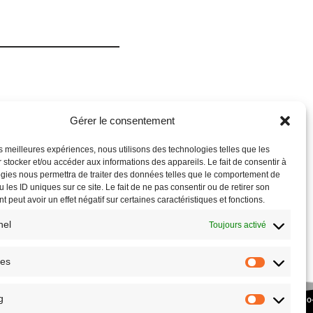
Gérer le consentement
les meilleures expériences, nous utilisons des technologies telles que les
 stocker et/ou accéder aux informations des appareils. Le fait de consentir à
gies nous permettra de traiter des données telles que le comportement de
 les ID uniques sur ce site. Le fait de ne pas consentir ou de retirer son
 peut avoir un effet négatif sur certaines caractéristiques et fonctions.
nel
Toujours activé
ues
g
COPYRIGHT © 2026 – SITE RÉALISÉ PAR L’
ASSOCIATION CULTURE ECO
PLANETHOSTER.