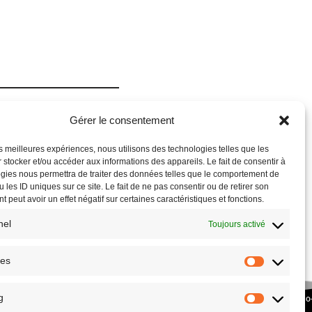
Gérer le consentement
les meilleures expériences, nous utilisons des technologies telles que les
 stocker et/ou accéder aux informations des appareils. Le fait de consentir à
gies nous permettra de traiter des données telles que le comportement de
 les ID uniques sur ce site. Le fait de ne pas consentir ou de retirer son
 peut avoir un effet négatif sur certaines caractéristiques et fonctions.
nel
Toujours activé
ues
g
COPYRIGHT © 2026 – SITE RÉALISÉ PAR L’
ASSOCIATION CULTURE ECO
PLANETHOSTER.