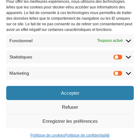
tenue de sport avec chaussures.
Pour offrir les meilleures expériences, nous utilisons des technologies
telles que les cookies pour stocker et/ou accéder aux informations des
appareils. Le fait de consentir à ces technologies nous permettra de traiter
des données telles que le comportement de navigation ou les ID uniques
sur ce site. Le fait de ne pas consentir ou de retirer son consentement peut
avoir un effet négatif sur certaines caractéristiques et fonctions.
Fonctionnel
Toujours activé
Statistiques
Marketing
Horaires
Accepter
le lundi 8h30-12h et 13h30-17h30,
le vendredi 8h30-12h et 13h30-17h,
le mardi 8h30-12h et 13h30-17h30,
le samedi 9h-12h (semaines paires
le mercredi 8h30-12h et 13h30-17h30,
uniquement).
Refuser
le jeudi 8h30-12h et 13h30-17h30,
Enregistrer les préférences
Politique de cookies
Politique de confidentialité