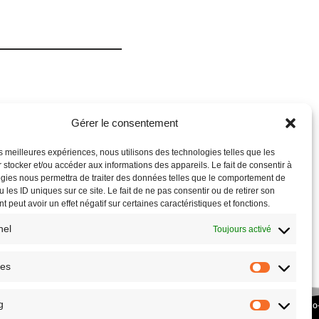
Gérer le consentement
les meilleures expériences, nous utilisons des technologies telles que les
 stocker et/ou accéder aux informations des appareils. Le fait de consentir à
gies nous permettra de traiter des données telles que le comportement de
 les ID uniques sur ce site. Le fait de ne pas consentir ou de retirer son
 peut avoir un effet négatif sur certaines caractéristiques et fonctions.
nel
Toujours activé
ues
g
COPYRIGHT © 2026 – SITE RÉALISÉ PAR L’
ASSOCIATION CULTURE ECO
PLANETHOSTER.