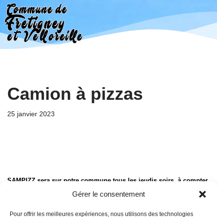
Aller
au
contenu
Camion à pizzas
25 janvier 2023
SAMPIZZ sera sur notre commune tous les jeudis soirs, à compter 
de demain 
 !
Gérer le consentement
Pour offrir les meilleures expériences, nous utilisons des technologies