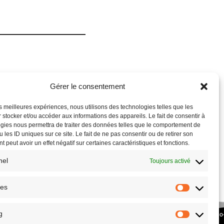
Gérer le consentement
les meilleures expériences, nous utilisons des technologies telles que les
 stocker et/ou accéder aux informations des appareils. Le fait de consentir à
gies nous permettra de traiter des données telles que le comportement de
 les ID uniques sur ce site. Le fait de ne pas consentir ou de retirer son
 peut avoir un effet négatif sur certaines caractéristiques et fonctions.
nel
Toujours activé
ues
g
COPYRIGHT © 2026 – SITE RÉALISÉ PAR L’
ASSOCIATION CULTURE ECO
PLANETHOSTER.