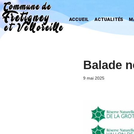
Aller
ACCUEIL
ACTUALITÉS
M
au
contenu
Balade n
9 mai 2025