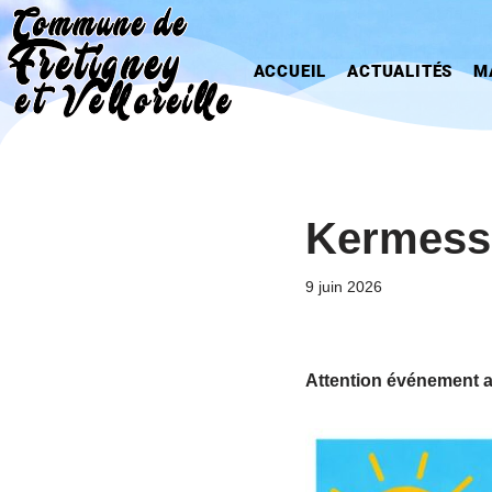
Aller
ACCUEIL
ACTUALITÉS
M
au
contenu
Kermess
9 juin 2026
Attention événement a