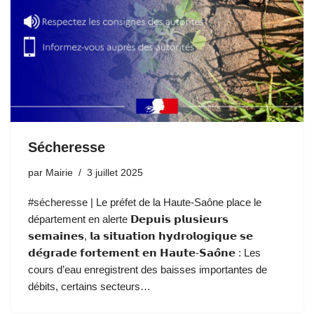
Sécheresse
par
Mairie
3 juillet 2025
#sécheresse | Le préfet de la Haute-Saône place le
département en alerte 𝗗𝗲𝗽𝘂𝗶𝘀 𝗽𝗹𝘂𝘀𝗶𝗲𝘂𝗿𝘀
𝘀𝗲𝗺𝗮𝗶𝗻𝗲𝘀, 𝗹𝗮 𝘀𝗶𝘁𝘂𝗮𝘁𝗶𝗼𝗻 𝗵𝘆𝗱𝗿𝗼𝗹𝗼𝗴𝗶𝗾𝘂𝗲 𝘀𝗲
𝗱𝗲́𝗴𝗿𝗮𝗱𝗲 𝗳𝗼𝗿𝘁𝗲𝗺𝗲𝗻𝘁 𝗲𝗻 𝗛𝗮𝘂𝘁𝗲-𝗦𝗮𝗼̂𝗻𝗲 : Les
cours d’eau enregistrent des baisses importantes de
débits, certains secteurs…