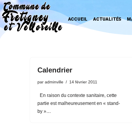
Aller
ACCUEIL
ACTUALITÉS
M
au
contenu
Calendrier
par
adminville
14 février 2011
En raison du contexte sanitaire, cette
partie est malheureusement en « stand-
by »…