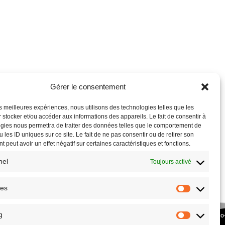
Gérer le consentement
les meilleures expériences, nous utilisons des technologies telles que les
 stocker et/ou accéder aux informations des appareils. Le fait de consentir à
gies nous permettra de traiter des données telles que le comportement de
 les ID uniques sur ce site. Le fait de ne pas consentir ou de retirer son
 peut avoir un effet négatif sur certaines caractéristiques et fonctions.
nel
Toujours activé
ues
g
COPYRIGHT © 2026 – SITE RÉALISÉ PAR L’
ASSOCIATION CULTURE ECO
PLANETHOSTER.