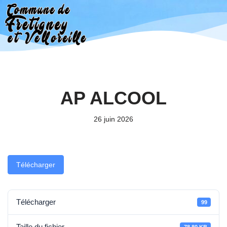
Aller
au
contenu
AP ALCOOL
26 juin 2026
Télécharger
Télécharger
99
Taille du fichier
78.80 KB