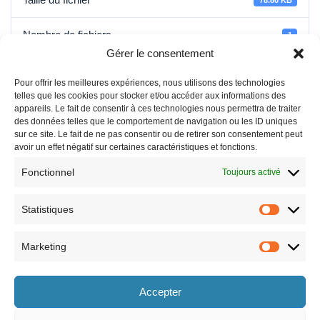
Nombre de fichiers
1
Gérer le consentement
Date de création
26 juin 2026
Pour offrir les meilleures expériences, nous utilisons des technologies
telles que les cookies pour stocker et/ou accéder aux informations des
Dernière mise à jour
26 juin 2026
appareils. Le fait de consentir à ces technologies nous permettra de traiter
des données telles que le comportement de navigation ou les ID uniques
sur ce site. Le fait de ne pas consentir ou de retirer son consentement peut
AP ALCOOL
avoir un effet négatif sur certaines caractéristiques et fonctions.
Fonctionnel
Toujours activé
Statistiques
Marketing
Horaires
Accepter
le lundi 8h30-12h et 13h30-17h30,
le vendredi 8h30-12h et 13h30-17h,
le mardi 8h30-12h et 13h30-17h30,
le samedi 9h-12h (semaines paires
le mercredi 8h30-12h et 13h30-17h30,
uniquement).