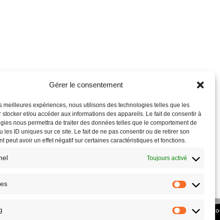
Gérer le consentement
les meilleures expériences, nous utilisons des technologies telles que les
 stocker et/ou accéder aux informations des appareils. Le fait de consentir à
gies nous permettra de traiter des données telles que le comportement de
 les ID uniques sur ce site. Le fait de ne pas consentir ou de retirer son
 peut avoir un effet négatif sur certaines caractéristiques et fonctions.
nel
Toujours activé
ues
g
COPYRIGHT © 2026 – SITE RÉALISÉ PAR L’
ASSOCIATION CULTURE ECO
PLANETHOSTER.