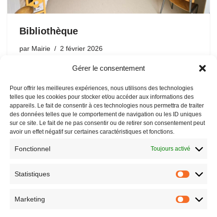
Bibliothèque
par
Mairie
2 février 2026
Gérer le consentement
Dès ce mercredi 14h, retrouvez notre bibliothèque dans
ses nouveaux locaux : accès de plain-pied par le
Pour offrir les meilleures expériences, nous utilisons des technologies
parking à l’arrière de la mairie, porte la plus à droite du
telles que les cookies pour stocker et/ou accéder aux informations des
bâtiment.
appareils. Le fait de consentir à ces technologies nous permettra de traiter
des données telles que le comportement de navigation ou les ID uniques
sur ce site. Le fait de ne pas consentir ou de retirer son consentement peut
avoir un effet négatif sur certaines caractéristiques et fonctions.
Fonctionnel
Toujours activé
Statistiques
Marketing