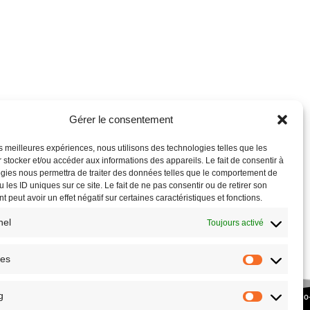
Gérer le consentement
les meilleures expériences, nous utilisons des technologies telles que les
 stocker et/ou accéder aux informations des appareils. Le fait de consentir à
gies nous permettra de traiter des données telles que le comportement de
 les ID uniques sur ce site. Le fait de ne pas consentir ou de retirer son
 peut avoir un effet négatif sur certaines caractéristiques et fonctions.
nel
Toujours activé
ues
g
COPYRIGHT © 2026 – SITE RÉALISÉ PAR L’
ASSOCIATION CULTURE ECO
PLANETHOSTER.