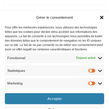
Gérer le consentement
Compte rendu mars 2026
Pour offrir les meilleures expériences, nous utilisons des technologies
par
adminville
17 juin 2026
telles que les cookies pour stocker et/ou accéder aux informations des
appareils. Le fait de consentir à ces technologies nous permettra de traiter
des données telles que le comportement de navigation ou les ID uniques
sur ce site. Le fait de ne pas consentir ou de retirer son consentement peut
avoir un effet négatif sur certaines caractéristiques et fonctions.
Fonctionnel
Toujours activé
Statistiques
Marketing
Horaires
Accepter
le lundi 8h30-12h et 13h30-17h30,
le vendredi 8h30-12h et 13h30-17h,
le mardi 8h30-12h et 13h30-17h30,
le samedi 9h-12h (semaines paires
le mercredi 8h30-12h et 13h30-17h30,
uniquement).